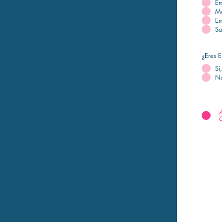
Em
Ma
Em
Sa
¿Eres 
Sí
No
A
C