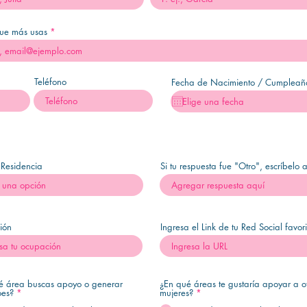
ue más usas
Teléfono
Fecha de Nacimiento / Cumpleañ
 Residencia
Si tu respuesta fue "Otro", escríbelo 
ión
Ingresa el Link de tu Red Social favor
é área buscas apoyo o generar
¿En qué áreas te gustaría apoyar a o
oes?
*
mujeres?
*