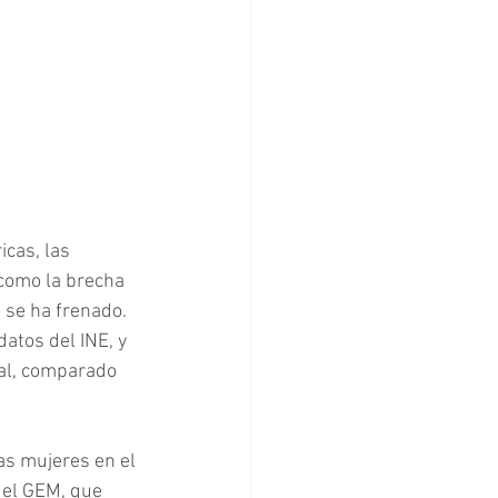
cas, las 
como la brecha 
 se ha frenado. 
tos del INE, y 
al, comparado 
as mujeres en el 
 el GEM, que 