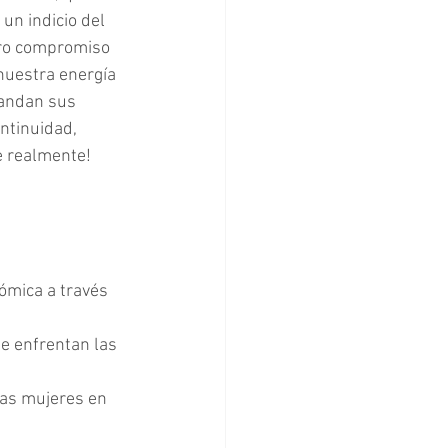
n indicio del 
ro compromiso 
nuestra energía 
pandan sus 
ntinuidad, 
e realmente!
mica a través 
e enfrentan las 
as mujeres en 