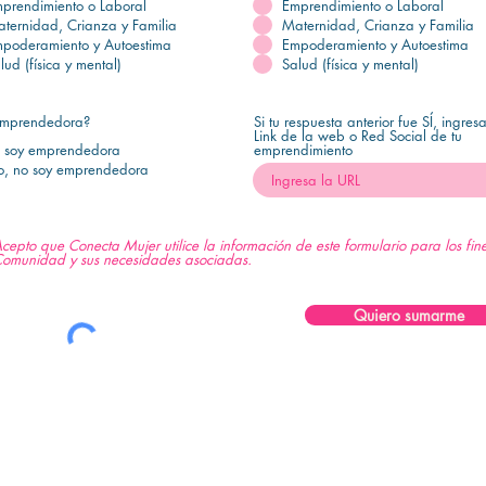
prendimiento o Laboral
Emprendimiento o Laboral
ternidad, Crianza y Familia
Maternidad, Crianza y Familia
poderamiento y Autoestima
Empoderamiento y Autoestima
lud (física y mental)
Salud (física y mental)
Emprendedora?
Si tu respuesta anterior fue SÍ, ingresa
Link de la web o Red Social de tu
, soy emprendedora
emprendimiento
, no soy emprendedora
cepto que Conecta Mujer utilice la información de este formulario para los fin
omunidad y sus necesidades asociadas.
Quiero sumarme