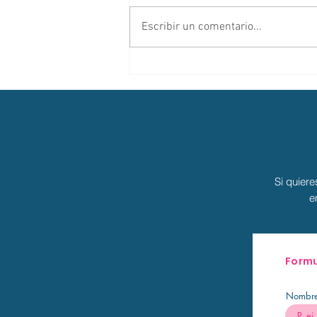
Escribir un comentario...
“No estás fallando. Solo estás haciendo
demasiado, …sola”
Si quiere
e
Formu
Nombr