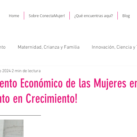
Home
Sobre ConectaMujer!
¿Qué encuentras aquí?
Blog
nto
Maternidad, Crianza y Familia
Innovación, Ciencia y
o 2024
2 min de lectura
ltura y Gastronomía
Autoestima y Cuidado Personal
Bel
nto Económico de las Mujeres en
to en Crecimiento!
cación
Salud (Física y Mental)
Sustentabilidad y Medi
nectando Mujeres
Género