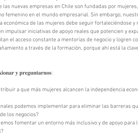
 las nuevas empresas en Chile son fundadas por mujeres, u
mo femenino en el mundo empresarial. Sin embargo, nuest
a económica de las mujeres debe seguir fortaleciéndose y 
n impulsar iniciativas de apoyo reales que potencien y ex
tan el acceso constante a mentorías de negocio y logren co
amiento a través de la formación, porque ahí está la clav
𝐱𝐢𝐨𝐧𝐚𝐫 𝐲 𝐩𝐫𝐞𝐠𝐮𝐧𝐭𝐚𝐫𝐧𝐨𝐬:
ribuir a que más mujeres alcancen la independencia econó
onales podemos implementar para eliminar las barreras qu
de los negocios?
emos fomentar un entorno más inclusivo y de apoyo para l
l?