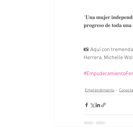
“𝐔𝐧𝐚 𝐦𝐮𝐣𝐞𝐫 𝐢𝐧𝐝𝐞𝐩𝐞𝐧𝐝𝐢
𝐩𝐫𝐨𝐠𝐫𝐞𝐬𝐨 𝐝𝐞 𝐭𝐨𝐝𝐚 𝐮𝐧𝐚 
📸 Aquí con tremenda
Herrera, Michelle Wolf
#EmpoderamientoFe
Emprendimiento
Conect