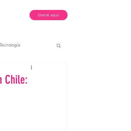
Únete aquí
 Tecnología
leza, Diseño y Moda
 Chile:
o Ambiente