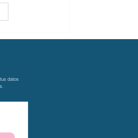
emprender sin dispersarse ni
 el foco?
 tus datos
s.