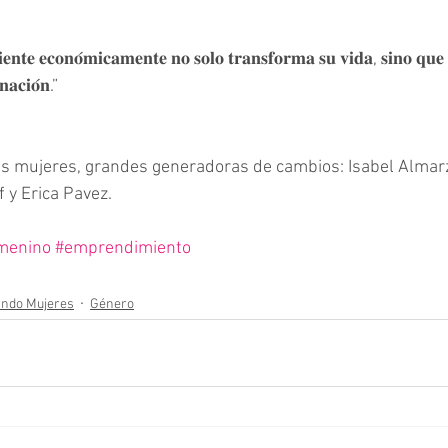
𝐧𝐭𝐞 𝐞𝐜𝐨𝐧𝐨́𝐦𝐢𝐜𝐚𝐦𝐞𝐧𝐭𝐞 𝐧𝐨 𝐬𝐨𝐥𝐨 𝐭𝐫𝐚𝐧𝐬𝐟𝐨𝐫𝐦𝐚 𝐬𝐮 𝐯𝐢𝐝𝐚, 𝐬𝐢𝐧𝐨 𝐪𝐮𝐞 
𝐚𝐜𝐢𝐨́𝐧.”
s mujeres, grandes generadoras de cambios: Isabel Almarz
 y Erica Pavez.
menino
#emprendimiento
ando Mujeres
Género