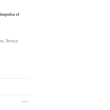
𝐢𝐦𝐩𝐮𝐥𝐬𝐚 𝐞𝐥 
a, Teresa 