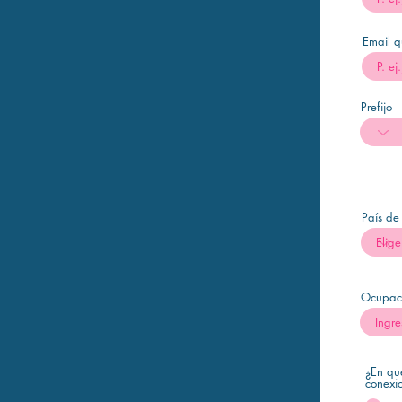
Email q
Prefijo
País de
Ocupac
¿En qu
conexi