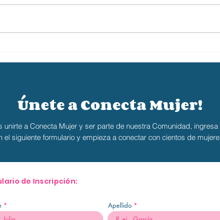
Conectar con tu Esencia y Propósito: El
¿Cómo 
Pilar de un Emprendimiento Exitoso!
perder
Únete a Conecta Mujer!
s unirte a Conecta Mujer y ser parte de nuestra Comunidad, ingresa
n el siguiente formulario y empieza a conectar
con cientos de mujere
lario de Inscripción:
e
Apellido