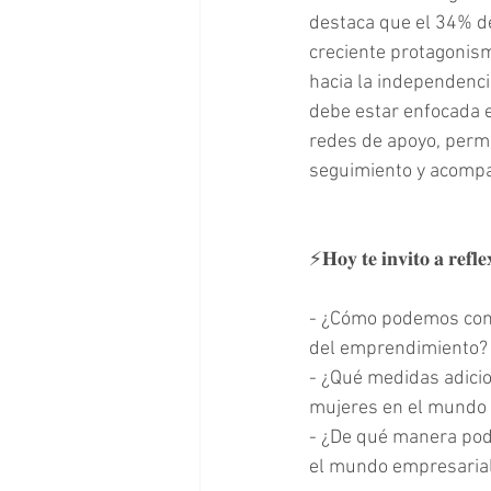
destaca que el 34% de
creciente protagonis
hacia la independenci
debe estar enfocada e
redes de apoyo, permi
seguimiento y acompañ
⚡️𝐇𝐨𝐲 𝐭𝐞 𝐢𝐧𝐯𝐢𝐭𝐨 𝐚 𝐫𝐞𝐟𝐥
- ¿Cómo podemos cont
del emprendimiento?
- ¿Qué medidas adici
mujeres en el mundo 
- ¿De qué manera pod
el mundo empresaria