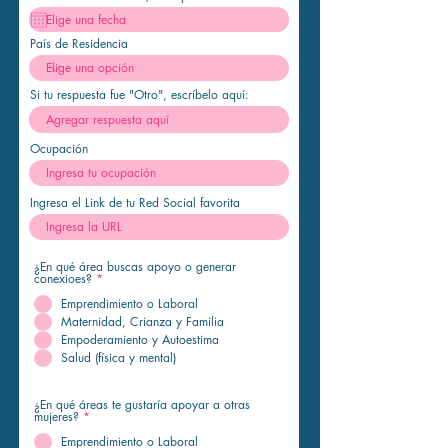
e
q
u
i
País de Residencia
r
e
d
Si tu respuesta fue "Otro", escríbelo aquí:
Ocupación
Ingresa el Link de tu Red Social favorita
¿En qué área buscas apoyo o generar
conexioes?
*
Emprendimiento o Laboral
Maternidad, Crianza y Familia
Empoderamiento y Autoestima
Salud (física y mental)
¿En qué áreas te gustaría apoyar a otras
mujeres?
*
Emprendimiento o Laboral