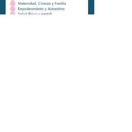
Maternidad, Crianza y Familia
Empoderamiento y Autoestima
Salud (física y mental)
¿Eres Emprendedora?
Sí, soy emprendedora
No, no soy emprendedora
Si tu respuesta anterior fue SÍ, ingresa el Link
de la web o Red Social de tu
emprendimiento
Acepto que Conecta Mujer utilice la
información de este formulario para
los fines de la Comunidad y sus
necesidades asociadas.
Quiero sumarme