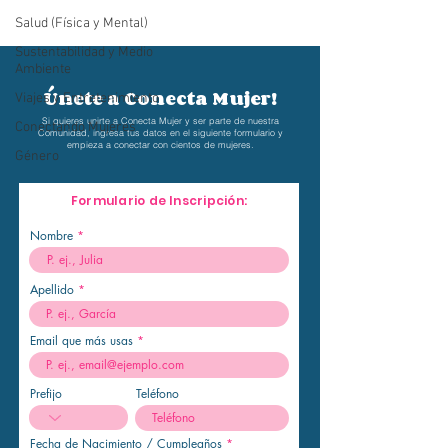
Salud (Física y Mental)
Sustentabilidad y Medio
Ambiente
Únete a Conecta Mujer!
Viajes y Entretenimiento
Si quieres unirte a Conecta Mujer y ser parte de nuestra
Conectando Mujeres
Comunidad, ingresa tus datos en el siguiente formulario y
empieza a conectar
con cientos de mujeres.
Género
Formulario de Inscripción:
Nombre
Apellido
Email que más usas
Prefijo
Teléfono
r
Fecha de Nacimiento / Cumpleaños
*