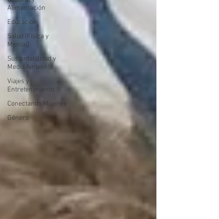
Alimentación
Educación
Salud (Física y
Mental)
Sustentabilidad y
Medio Ambiente
Viajes y
Entretenimiento
Conectando Mujeres
Género