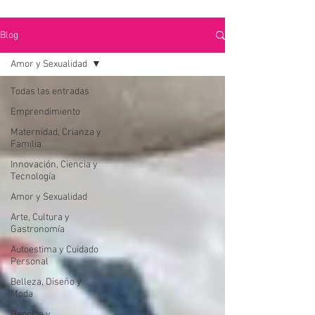
Blog
Amor y Sexualidad
Todas las entradas
Emprendimiento
Maternidad, Crianza y
Familia
Innovación, Ciencia y
Tecnología
Amor y Sexualidad
Arte, Cultura y
Gastronomía
Autoestima y Cuidado
Personal
Belleza, Diseño y
Moda
Deporte y