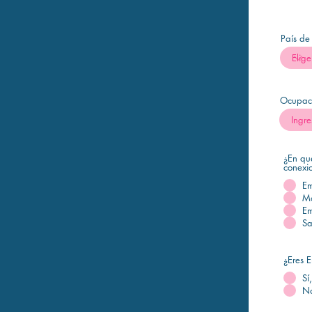
País de
Ocupac
¿En qu
conexi
Em
Ma
Em
Sa
¿Eres 
Sí
No