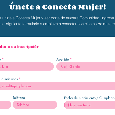
Únete a Conecta Mujer!
s unirte a Conecta Mujer y ser parte de nuestra Comunidad, ingresa
n el siguiente formulario y empieza a conectar
con cientos de mujere
lario de Inscripción:
e
Apellido
ue más usas
Teléfono
Fecha de Nacimiento / Cumpleañ