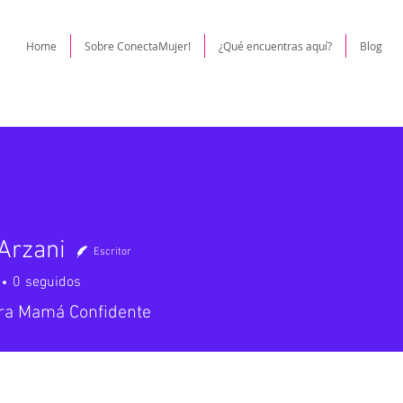
Home
Sobre ConectaMujer!
¿Qué encuentras aquí?
Blog
Arzani
Escritor
0
seguidos
ra Mamá Confidente