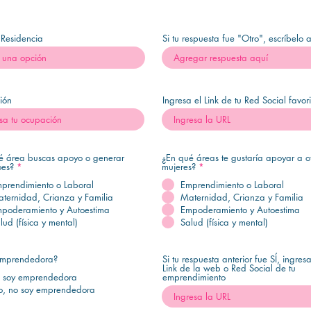
 Residencia
Si tu respuesta fue "Otro", escríbelo 
ión
Ingresa el Link de tu Red Social favor
é área buscas apoyo o generar
¿En qué áreas te gustaría apoyar a o
oes?
*
mujeres?
*
prendimiento o Laboral
Emprendimiento o Laboral
ternidad, Crianza y Familia
Maternidad, Crianza y Familia
poderamiento y Autoestima
Empoderamiento y Autoestima
lud (física y mental)
Salud (física y mental)
Emprendedora?
Si tu respuesta anterior fue SÍ, ingresa
Link de la web o Red Social de tu
, soy emprendedora
emprendimiento
, no soy emprendedora