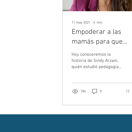
11 may 2021
∙
4
min
Empoderar a las
mamás para que
puedan vivir su
Hoy conoceremos la
maternidad desde e
historia de Sindy Arzani,
quién estudió pedagogía
amor propio y el
en Educación Física y se
autocuidado
formó como orientadora,
a través de...
184
0
12