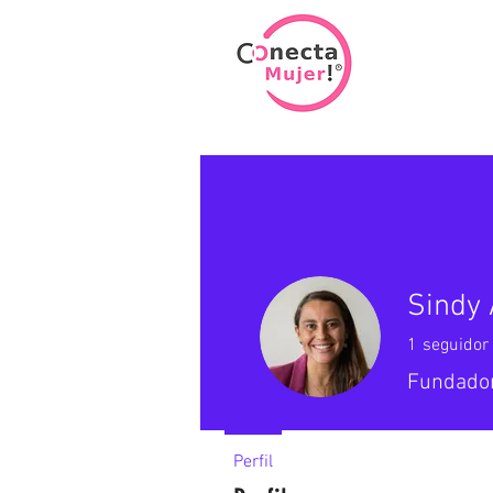
Sindy 
1
seguidor
Fundado
Perfil