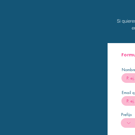
Si quiere
e
Formu
Nombr
Email q
Prefijo