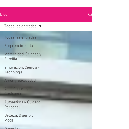
Blog
Todas las entradas
Todas las entradas
Emprendimiento
Maternidad, Crianza y
Familia
Innovación, Ciencia y
Tecnología
Amor y Sexualidad
Arte, Cultura y
Gastronomía
Autoestima y Cuidado
Personal
Belleza, Diseño y
Moda
Deporte y