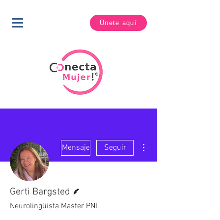
Únete aquí
Más acciones
Mensaje
Seguir
Escritor
Gerti Bargsted
Neurolingüista Master PNL