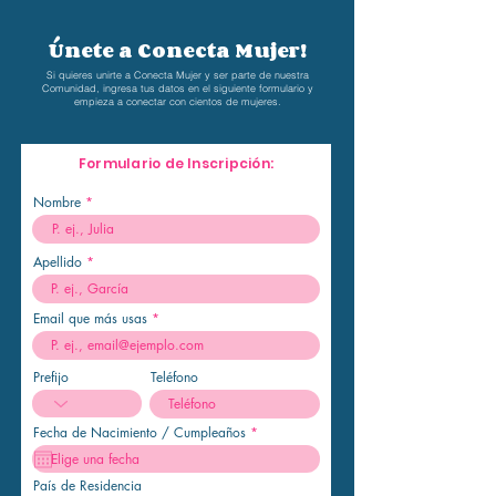
Únete a Conecta Mujer!
Si quieres unirte a Conecta Mujer y ser parte de nuestra
Comunidad, ingresa tus datos en el siguiente formulario y
empieza a conectar
con cientos de mujeres.
Formulario de Inscripción:
Nombre
Apellido
Email que más usas
Prefijo
Teléfono
r
Fecha de Nacimiento / Cumpleaños
*
e
q
u
i
País de Residencia