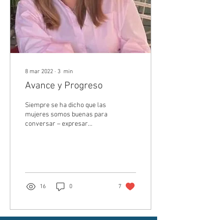
8 mar 2022
∙
3
min
Avance y Progreso
Siempre se ha dicho que las
mujeres somos buenas para
conversar – expresar
nuestras opiniones – y más
locuaces que los hombres.
Sin...
16
0
7