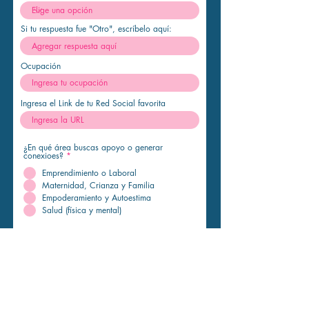
r
e
d
Si tu respuesta fue "Otro", escríbelo aquí:
Ocupación
Ingresa el Link de tu Red Social favorita
¿En qué área buscas apoyo o generar
conexioes?
*
Emprendimiento o Laboral
Maternidad, Crianza y Familia
Empoderamiento y Autoestima
Salud (física y mental)
¿En qué áreas te gustaría apoyar a otras
mujeres?
*
Emprendimiento o Laboral
Maternidad, Crianza y Familia
Empoderamiento y Autoestima
Salud (física y mental)