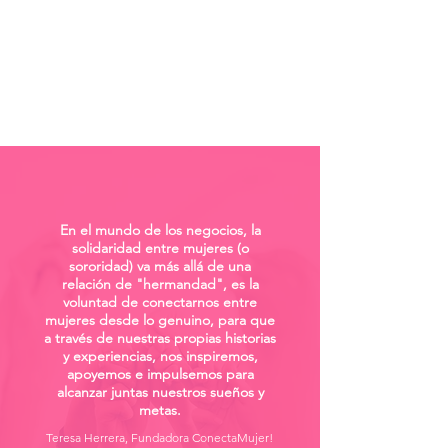
En el mundo de los negocios, la
solidaridad entre mujeres (o
sororidad) va más allá de una
relación de "hermandad", e
s la
voluntad de conectarnos entre
mujeres desde lo genuino, para que
a través de nuestras propias historias
y experiencias, nos inspiremos,
apoyemos e impulsemos para
alcanzar juntas nuestros sueños y
metas.
Teresa Herrera, Fundadora ConectaMujer!