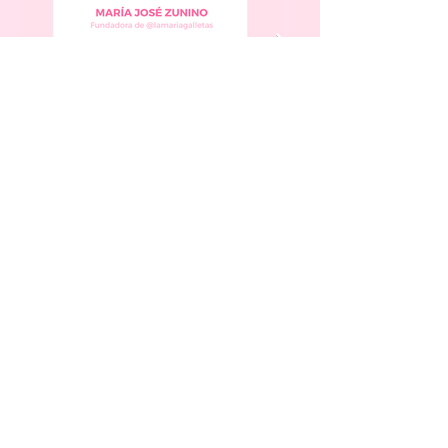
Cómo unirte a
¿
Conecta Mujer?
Ser parte de Conecta Mujer es muy
simple. Te compartimos a continuación el
paso a paso: