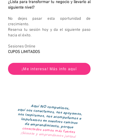
¿Lista para transformar tu negocio y llevarlo al
siguiente nivel?
No dejes pasar esta oportunidad de
crecimiento.
Reserva tu sesión hoy y da el siguiente paso
hacia el éxito.
Sesiones Online
CUPOS LIMITADOS
¡Me interesa! Más info aquí
Aquí NO competimos,
aquí nos conectamos, nos apoyamos,
nos inspiramos, nos acompañamos e impulsamos en nuestros caminos
de emprendimiento, porque
conectadas somos más fuertes
¡Súmate y emprendamos juntas!