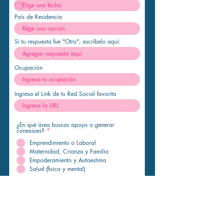
q
u
i
País de Residencia
r
e
d
Si tu respuesta fue "Otro", escríbelo aquí:
Ocupación
Ingresa el Link de tu Red Social favorita
¿En qué área buscas apoyo o generar
conexioes?
*
Emprendimiento o Laboral
Maternidad, Crianza y Familia
Empoderamiento y Autoestima
Salud (física y mental)
¿En qué áreas te gustaría apoyar a otras
mujeres?
*
Emprendimiento o Laboral