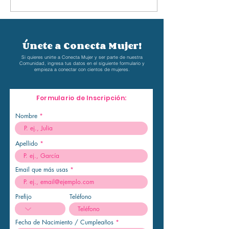
Únete a Conecta Mujer!
Si quieres unirte a Conecta Mujer y ser parte de nuestra
Comunidad, ingresa tus datos en el siguiente formulario y
empieza a conectar
con cientos de mujeres.
Formulario de Inscripción:
Nombre
Apellido
Email que más usas
Prefijo
Teléfono
r
Fecha de Nacimiento / Cumpleaños
*
e