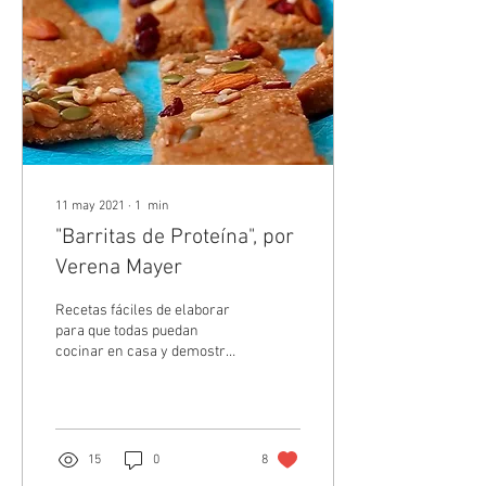
11 may 2021
∙
1
min
"Barritas de Proteína", por
Verena Mayer
Recetas fáciles de elaborar
para que todas puedan
cocinar en casa y demostrar
así, que ¡la cocina es amor!
Ingredientes: Base: – 2
Scoop...
15
0
8